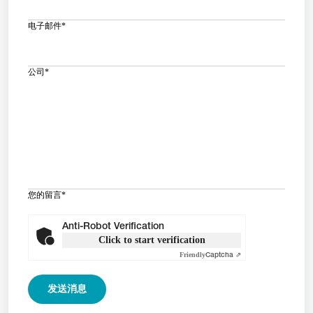
电子邮件
*
公司
*
您的留言
*
Anti-Robot Verification
Click to start verification
Friendly
Captcha ⇗