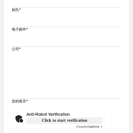
姓氏
*
电子邮件
*
公司
*
您的留言
*
Anti-Robot Verification
Click to start verification
Friendly
Captcha ⇗