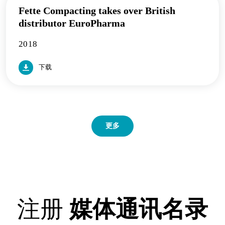
Fette Compacting takes over British
distributor EuroPharma
2018
下载
更多
注册
媒体通讯名录