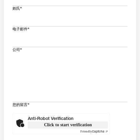
姓氏
*
电子邮件
*
公司
*
您的留言
*
Anti-Robot Verification
Click to start verification
Friendly
Captcha ⇗