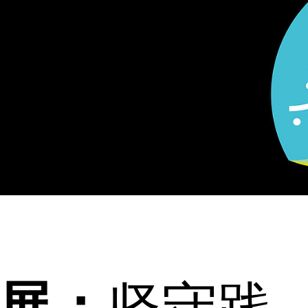
展：
坚守践